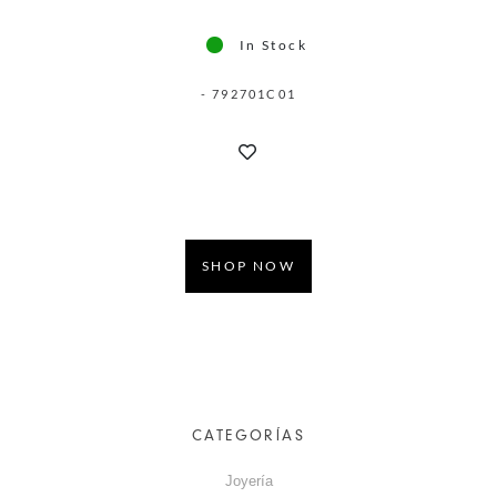
In Stock
- 792701C01
SHOP NOW
CATEGORÍAS
Joyería